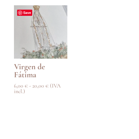
6,00 €
hasta
Save
20,00 €
Virgen de
Fátima
Rango
6,00
€
-
20,00
€
(IVA
de
incl.)
precios:
desde
6,00 €
hasta
20,00 €