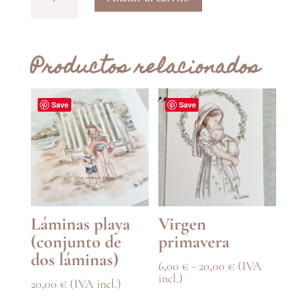
Obras
de
misericordia
Productos relacionados
para
niños
(espirituales)
Save
Save
cantidad
Láminas playa
Virgen
(conjunto de
primavera
dos láminas)
Rango
6,00
€
-
20,00
€
(IVA
de
incl.)
20,00
€
(IVA incl.)
precios:
desde